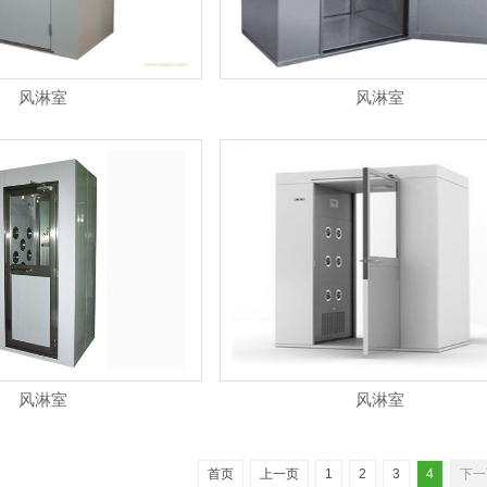
风淋室
风淋室
风淋室
风淋室
首页
上一页
1
2
3
4
下一