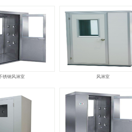
生物制药
净化工作服
电子车间
洗手池
口罩车间
工作台
医院手术室
不锈钢风淋室
风淋室