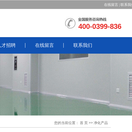
在线留言
|
联系我
400-0399-836
人才招聘
在线留言
联系我们
您的当前位置：
首 页
>>
净化产品